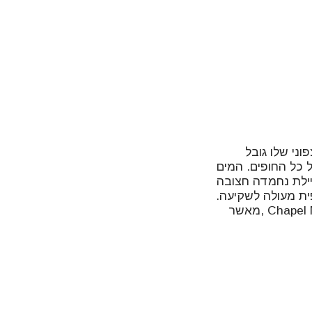
ני שלו גובל
 כל החופים. המים
יילת נחמדה חצובה
ית מעולה לשקיעה.
לחוף למי מגיעים יותר ברזילאים תושבי השכונה ותושבי הפאבלה הקרובה, Chapel Manguira ,מאשר