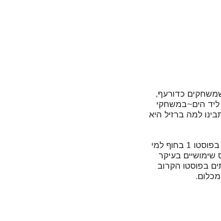
שמשחקים כדורעף,
Altinh) שהצעירים משחקים ליד הים~במשחקי
זה תבינו למה ברזיל היא
החופים בריו מחולקים לפי המספרים על עמדות המצילים, ה posto בפורטוגזית, החל בפוסטו 1 בחוף למי
ם, הפוסטוס שימושיים בעיקר
ים בפוסטו הקרוב