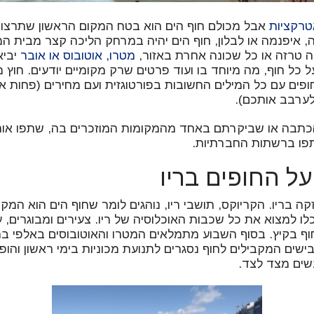
טרקציות
אבל מכולם חוף הים הוא בטח המקום הראשון שתרצו 
איפנמה או לבלון, חוף הים יהיה במרחק הליכה קצר מבית המל
ה טרזה או כל שכונה אחרת באזור,
מטרו, אוטובוס או אובר
יביא
 כל חוף, מה מיוחד בו ועוד פרטים שרק מקומיים יודעים. חוץ
ופים עם כל המילים החשובות בפורטוגזית ועם מחירים (פחות או 
לערבב אותכם).
כתבה או שביקרתם באחד מהמקומות המוזכרים בה, שתפו אותנ
תפו ברשתות החברתיות.
על החופים בריו
ה בריו. הקריוקס, תושבי ריו, נוהגים לומר שחוף הים הוא המק
ו למצוא את כל שכבות האוכלוסיה של ריו. צעירים ומבוגרים, ע
לחוף בקיץ. בסוף השבוע מתמלאים המטרו והאוטובוסים באלפי בר
שים המקבילים לחוף נסגרים לתנועת מכוניות בימי ראשון והו
נשים מצד לצד.