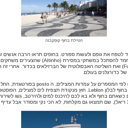
הטיילת בחוף קופקבנה
ד לטפח את גופם ולעשות ספורט. בחופים תראו הרבה אנשים 
מטקות, רצים ועוד. נחמד להסתכל במשחקי במסירת (o
כדורעף רגל (Futevole) ואת השליטה האבסולוטית של הברזילאים בכדור. אחרי 
של כדורגלנים בעולם.
Leme ועד Posto 11 בחוף לבלון Leblon. חוץ מנקודת תצפית לים למצילי
כשאתם בחוף ולא בא לכם להיכנס למים ולהירטב, גשו לשירות