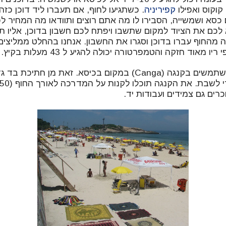
קוקוס ואפילו
קפיריניה
. כשתגיעו לחוף, אם תעברו ליד דוכן כז
סא ושמשייה, הסבירו לו מה אתם רוצים ותוודאו מה המחיר לפ
לכם את הציוד למקום שתשבו ויפתח לכם חשבון בדוכן, אליו תו
ה מהחוף עברו בדוכן וסגרו את החשבון. אנחנו בהחלט ממליצי
מאוד חזקה והטמפרטורה יכולה להגיע ל 43 מעלות בקיץ.
רבים מהמתרחצים משתמשים בקנגה (Canga) במקום בכיסא. זאת מן חת
רים גם צמידים ועבודות יד.