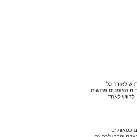
ווש לאורך כל
ת האופניים פרושות
, לדווש לאחד
ם הנקראים Barracas שישכירו לכם כסאות ים
שמשיה. בדוכנים האלה ימכרו לכם גם