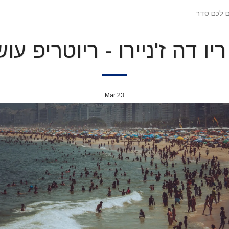
שים לכם סדר
יו דה ז'ניירו - ריוטריפ ע
Mar
23